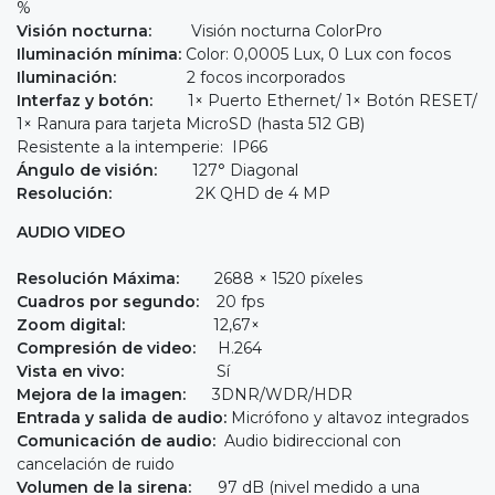
%
Visión nocturna:
Visión nocturna ColorPro
Iluminación mínima:
Color: 0,0005 Lux, 0 Lux con focos
Iluminación:
2 focos incorporados
Interfaz y botón:
1× Puerto Ethernet/ 1× Botón RESET/
1× Ranura para tarjeta MicroSD (hasta 512 GB)
Resistente a la intemperie: IP66
Ángulo de visión:
127° Diagonal
Resolución:
2K QHD de 4 MP
AUDIO VIDEO
Resolución Máxima:
2688 × 1520 píxeles
Cuadros por segundo:
20 fps
Zoom digital:
12,67×
Compresión de video:
H.264
Vista en vivo:
Sí
Mejora de la imagen:
3DNR/WDR/HDR
Entrada y salida de audio:
Micrófono y altavoz integrados
Comunicación de audio:
Audio bidireccional con
cancelación de ruido
Volumen de la sirena:
97 dB (nivel medido a una