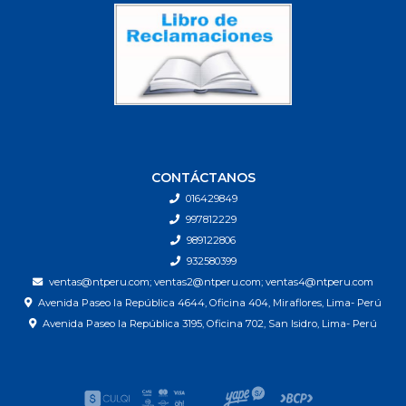
CONTÁCTANOS
016429849
997812229
989122806
932580399
ventas@ntperu.com; ventas2@ntperu.com; ventas4@ntperu.com
Avenida Paseo la República 4644, Oficina 404, Miraflores, Lima- Perú
Avenida Paseo la República 3195, Oficina 702, San Isidro, Lima- Perú