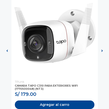
TPLink
TP
CAMARA TAPO C310 PARA EXTERIORES WIFI
CA
(1770500048) (NT3)
DE 
S/ 179.00
S
Agregar al carro