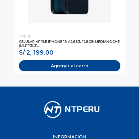
APPLE
AP
CELULAR APPLE IPHONE 13 A2633, 128GB MEDIANOCHE
CE
(MLPF3LZ...
ST
S/ 2, 199.00
S/
Agregar al carro
INFORMACIÓN