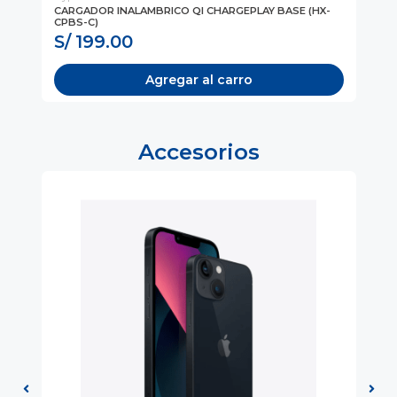
CARGADOR INALAMBRICO QI CHARGEPLAY BASE (HX-
CA
CPBS-C)
(M
S/ 199.00
S
Agregar al carro
Accesorios