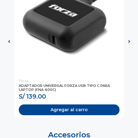
Forza
Hy
ADAPTADOR UNIVERSAL FORZA USB TIPO C PARA
CA
LAPTOP (FNA-600C)
CP
S/ 139.00
S
Agregar al carro
Accesorios