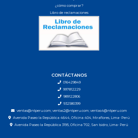
¿cómo comprar?
Libro de reclamaciones
CONTÁCTANOS
016429849
997812229
989122806
932580399
ventas@ntperu.com; ventas2@ntperu.com; ventas4@ntperu.com
Avenida Paseo la República 4644, Oficina 404, Miraflores, Lima- Perú
Avenida Paseo la República 3195, Oficina 702, San Isidro, Lima- Perú