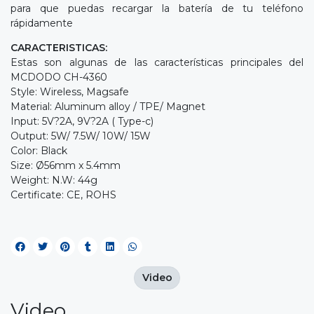
para que puedas recargar la batería de tu teléfono
rápidamente
CARACTERISTICAS:
Estas son algunas de las características principales del
MCDODO CH-4360
Style: Wireless, Magsafe
Material: Aluminum alloy / TPE/ Magnet
Input: 5V?2A, 9V?2A ( Type-c)
Output: 5W/ 7.5W/ 10W/ 15W
Color: Black
Size: Ø56mm x 5.4mm
Weight: N.W: 44g
Certificate: CE, ROHS
Video
Video