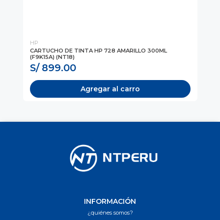
HP
HP
CARTUCHO DE TINTA HP 728 AMARILLO 300ML
CA
(F9K15A) (NT18)
(F9
S/ 899.00
S
Agregar al carro
INFORMACIÓN
¿quiénes somos?