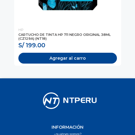
HP
HP
CARTUCHO DE TINTA HP 711 NEGRO ORIGINAL 38ML
CA
(CZ129A) (NT18)
S/ 199.00
S
Agregar al carro
INFORMACIÓN
¿quiénes somos?