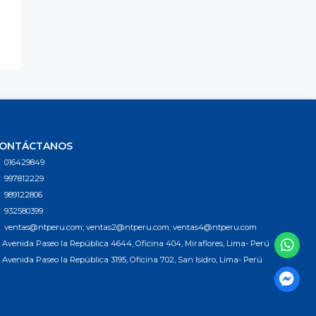
ONTÁCTANOS
016429849
997812229
989122806
932580399
ventas@ntperu.com; ventas2@ntperu.com; ventas4@ntperu.com
Avenida Paseo la República 4644, Oficina 404, Miraflores, Lima- Perú
Avenida Paseo la República 3195, Oficina 702, San Isidro, Lima- Perú