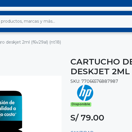
o deskjet 2ml (f6v29al) (nt18)
CARTUCHO DE
DESKJET 2ML 
SKU: 77066576887987
Disponible
S/ 79.00