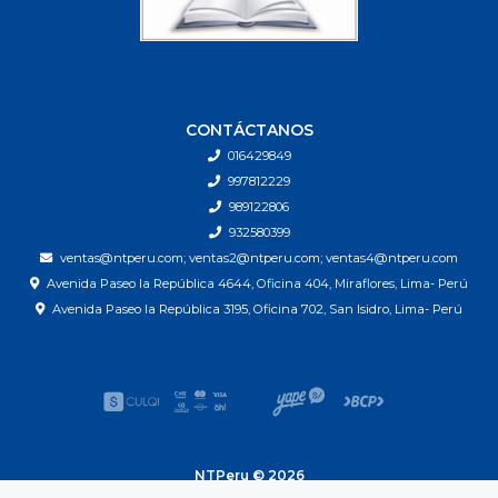
CONTÁCTANOS
016429849
997812229
989122806
932580399
ventas@ntperu.com; ventas2@ntperu.com; ventas4@ntperu.com
Avenida Paseo la República 4644, Oficina 404, Miraflores, Lima- Perú
Avenida Paseo la República 3195, Oficina 702, San Isidro, Lima- Perú
NTPeru © 2026
| Next Technology