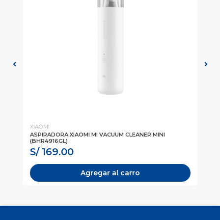
XIAOMI
XI
CO,
ASPIRADORA XIAOMI MI VACUUM CLEANER MINI
CA
(BHR4916GL)
MA
S/ 169.00
S
Agregar al carro