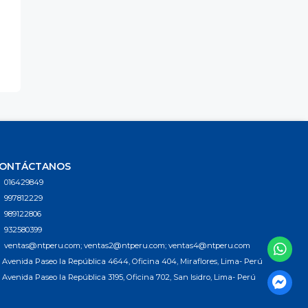
ONTÁCTANOS
016429849
997812229
989122806
932580399
ventas@ntperu.com; ventas2@ntperu.com; ventas4@ntperu.com
Avenida Paseo la República 4644, Oficina 404, Miraflores, Lima- Perú
Avenida Paseo la República 3195, Oficina 702, San Isidro, Lima- Perú