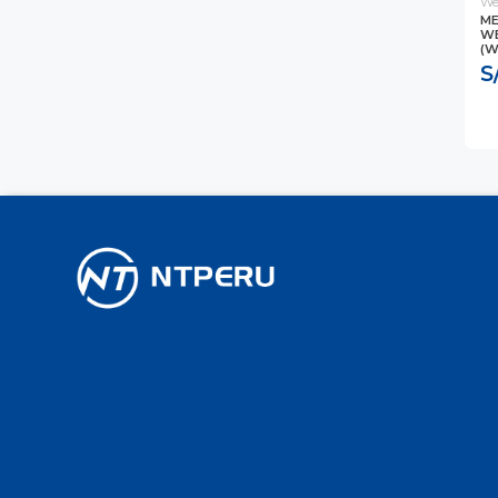
We
ME
WE
(W
S