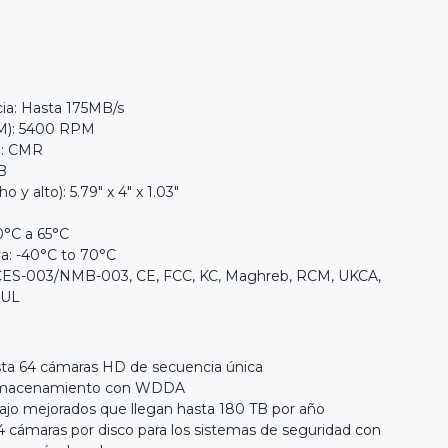
cia: Hasta 175MB/s
PM): 5400 RPM
n: CMR
B
 y alto): 5.79" x 4" x 1.03"
0°C a 65°C
a: -40°C to 70°C
 ICES-003/NMB-003, CE, FCC, KC, Maghreb, RCM, UKCA,
 UL
sta 64 cámaras HD de secuencia única
 almacenamiento con WDDA
bajo mejorados que llegan hasta 180 TB por año
 cámaras por disco para los sistemas de seguridad con