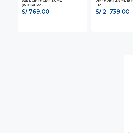
,
PARA VIDEOVIGILANCIA
VIDEOVIGILANCIA 10T
(WD11PURZ) ...
512...
S/ 769.00
S/ 2, 739.00