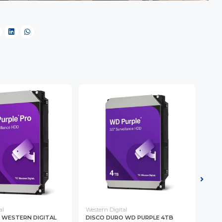
al
Western Digital
West
 WESTERN DIGITAL
DISCO DURO WD PURPLE 4TB
DIS