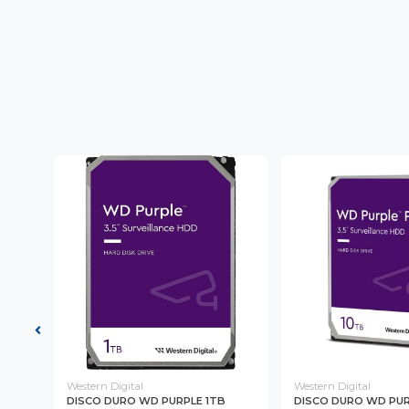
Western Digital
Western Digital
A
DISCO DURO WD PURPLE 1TB
DISCO DURO WD PUR