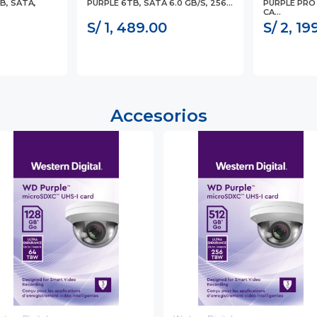
B, SATA,
PURPLE 6TB, SATA 6.0 GB/S, 256...
PURPLE PRO
CA...
S/ 1, 489.00
S/ 2, 19
Accesorios