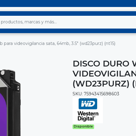
 para videovigilancia sata, 64mb, 3.5" (wd23purz) (nt15)
DISCO DURO 
VIDEOVIGILAN
(WD23PURZ) (
SKU: 75943415698603
Disponible