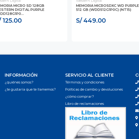
stern Digital
Western Digital
MORIA MICRO SD 128GB
MEMORIA MICROSDXC WD PURPLE
STERN DIGITAL PURPLE
512 GB (WDD512G1P0C) (NT15)
DD128G1P0...
/ 125.00
S/ 449.00
INFORMACIÓN
SERVICIO AL CLIENTE
C
¿quiénes somos?
Términos y condiciones
¿te gustaría que te llamemos?
Políticas de cambio y devoluciones
¿cómo comprar?
Libro de reclamaciones