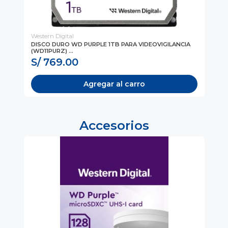
Western Digital
Wes
DISCO DURO WD PURPLE 1TB PARA VIDEOVIGILANCIA
DI
(WD11PURZ) ...
SAT
S/ 769.00
S
Agregar al carro
Accesorios