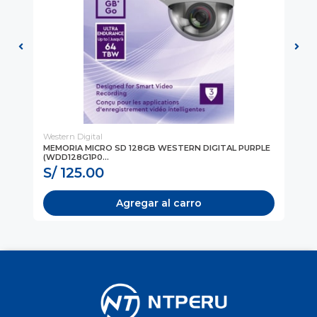
Western Digital
Wes
MEMORIA MICRO SD 128GB WESTERN DIGITAL PURPLE
ME
(WDD128G1P0...
(W
S/ 125.00
S
Agregar al carro