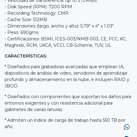
- Velocidad de transferencia: up to 272MB/s
- Disk Speed (RPM): 7200 RPM
- Recording Technology: CMR
- Cache Size: 512MB
- Dimensiones (largo, ancho y alto): 5.79" x 4" x 1.03"
- Peso: 690gms
- Certificaciones: BSMI, ICES-003/NMB-003, CE, FCC, KC,
Maghreb, RCM, UKCA, VCCI, CB-Scheme, TUV, UL
CARACTERÍSTICAS:
* Diseñados para grabadoras avanzadas que emplean IA,
dispositivos de análisis de video, servidores de aprendizaje
profundo y almacenamiento en la nube, e incluyen RAID y
JBOD.
* Diseñados con componentes que soportan los daños para
entornos exigentes y con resistencia adicional para
gabinetes de varias ranuras.
* Admiten un índice de carga de trabajo hasta 550 TB por
año.