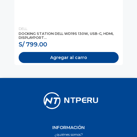
DELL
TA
DOCKING STATION DELL WD19S 130W, USB-C, HDMI,
DO
DISPLAYPORT...
65
S/ 799.00
S
Agregar al carro
INFORMACIÓN
¿quiénes somos?