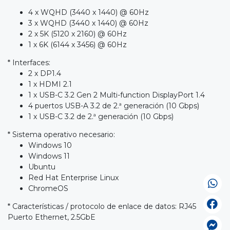
4 x WQHD (3440 x 1440) @ 60Hz
3 x WQHD (3440 x 1440) @ 60Hz
2 x 5K (5120 x 2160) @ 60Hz
1 x 6K (6144 x 3456) @ 60Hz
* Interfaces:
2 x DP1.4
1 x HDMI 2.1
1 x USB-C 3.2 Gen 2 Multi-function DisplayPort 1.4
4 puertos USB-A 3.2 de 2.ª generación (10 Gbps)
1 x USB-C 3.2 de 2.ª generación (10 Gbps)
* Sistema operativo necesario:
Windows 10
Windows 11
Ubuntu
Red Hat Enterprise Linux
ChromeOS
* Características / protocolo de enlace de datos: RJ45
Puerto Ethernet, 2.5GbE