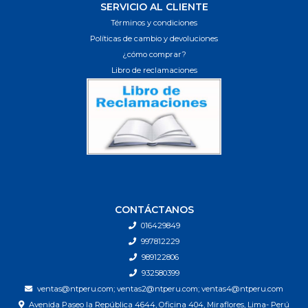
SERVICIO AL CLIENTE
Términos y condiciones
Políticas de cambio y devoluciones
¿cómo comprar?
Libro de reclamaciones
CONTÁCTANOS
016429849
997812229
989122806
932580399
ventas@ntperu.com; ventas2@ntperu.com; ventas4@ntperu.com
Avenida Paseo la República 4644, Oficina 404, Miraflores, Lima- Perú