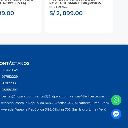
1HA78021) (NT4)
PORTATIL SMART EPIQIVISION
PRO
EF21 ROS...
099.00
S/ 2, 899.00
S/
ONTÁCTANOS
016429849
997812229
989122806
932580399
ventas@ntperu.com; ventas2@ntperu.com; ventas4@ntperu.com
Avenida Paseo la República 4644, Oficina 404, Miraflores, Lima- Perú
Avenida Paseo la República 3195, Oficina 702, San Isidro, Lima- Perú