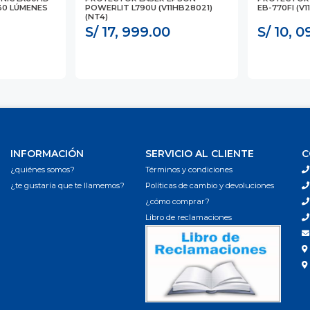
30 LÚMENES
POWERLIT L790U (V11HB28021)
EB-770FI (V1
(NT4)
S/ 17, 999.00
S/ 10, 
INFORMACIÓN
SERVICIO AL CLIENTE
C
¿quiénes somos?
Términos y condiciones
¿te gustaría que te llamemos?
Políticas de cambio y devoluciones
¿cómo comprar?
Libro de reclamaciones