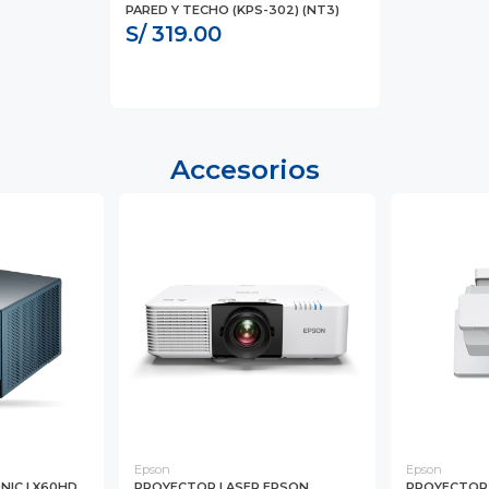
PARED Y TECHO (KPS-302) (NT3)
S/ 319.00
Accesorios
Epson
Epson
NIC LX60HD
PROYECTOR LASER EPSON
PROYECTOR 