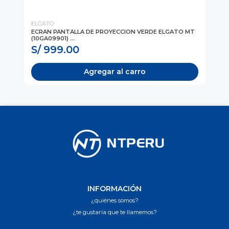
ELGATO
Kli
ECRAN PANTALLA DE PROYECCION VERDE ELGATO MT
EC
(10GA09901) ...
(N
S/ 999.00
S
Agregar al carro
INFORMACIÓN
¿quiénes somos?
¿te gustaría que te llamemos?