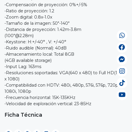
-Compensación de proyección: 0%+/-5%
-Ratio de proyección: 1.2
-Zoom digital: 0.8x-1.0x
-Tamaño de la imagen: 50"-140"
-Distancia de proyección: 1.42m-3.8m
(100"@2.28m)
-Keystone: H:+/-40° , V: +/-40°
-Ruido audible (Normal): 40dB
-Almacenamiento local: Total 8GB
(4GB available storage)
-Input Lag: 163ms
-Resoluciones soportadas: VGA(640 x 480) to Full HD(1920
x 1080)
-Compatibilidad con HDTV: 480i, 480p, 576i, 576p, 720p,
1080i, 1080p
-Frecuencia horizontal: 15K-135KHz
-Velocidad de exploración vertical: 23-85Hz
Ficha Técnica