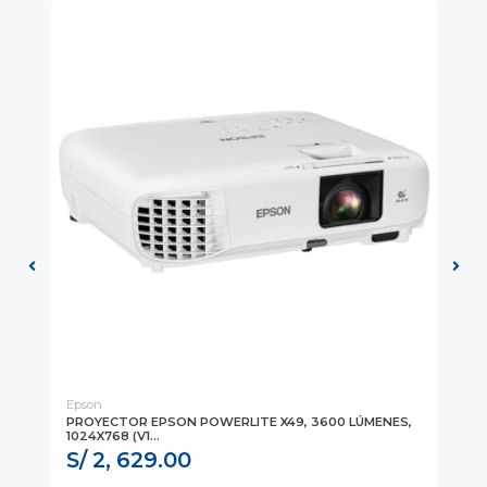
Epson
Vie
PROYECTOR EPSON POWERLITE X49, 3600 LÚMENES,
PR
1024X768 (V1...
S/ 2, 629.00
S