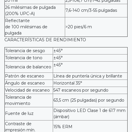
20 mil
2,5-106,7 cm/1-42 pulgadas
26 milésimas de pulgada
7,6-140 cm/3-55 pulgadas
(200% UPC-A)
Reflectante
de 100 milésimas de
>20 pies/6 m
pulgada
CARACTERÍSTICAS DE RENDIMIENTO
Tolerancia de sesgo
±45°
Tolerancia de tono
±45°
±45°
Tolerancia de balanceo
Patrón de escaneo
Línea de puntería única y brillante
Ángulo de escaneo
Horizontal 35°
Velocidad de escaneo
547 escaneos por segundo
Tolerancia de
63,5 cm (25 pulgadas) por segundo
movimiento
Dispositivo LED Clase 1 de 617 mm
Fuente de luz
(ámbar)
Contraste de
15% ERM
impresión mín.