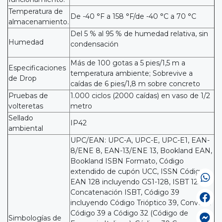
Temperatura de
De -40 °F a 158 °F/de -40 °C a 70 °C
almacenamiento.
Del 5 % al 95 % de humedad relativa, sin
Humedad
condensación
Más de 100 gotas a 5 pies/1,5 m a
Especificaciones
temperatura ambiente; Sobrevive a
de Drop
caídas de 6 pies/1,8 m sobre concreto
Pruebas de
1.000 ciclos (2000 caídas) en vaso de 1/2
volteretas
metro
Sellado
IP42
ambiental
UPC/EAN: UPC-A, UPC-E, UPC-E1, EAN-
8/ENE 8, EAN-13/ENE 13, Bookland EAN,
Bookland ISBN Formato, Código
extendido de cupón UCC, ISSN Código
EAN 128 incluyendo GS1-128, ISBT 128,
Concatenación ISBT, Código 39
incluyendo Código Trióptico 39, Convertir
Código 39 a Código 32 (Código de
Simbologías de