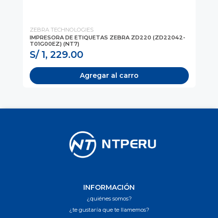
ZEBRA TECHNOLOGIES
ZE
IMPRESORA DE ETIQUETAS ZEBRA ZD220 (ZD22042-
IM
T01G00EZ) (NT7)
TR
S/ 1, 229.00
S
Agregar al carro
INFORMACIÓN
¿quiénes somos?
¿te gustaría que te llamemos?