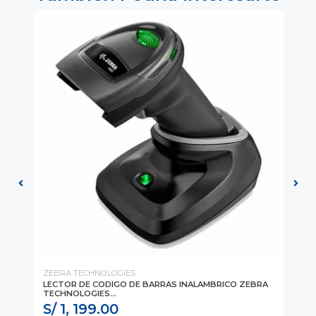
ZEBRA TECHNOLOGIES
ZE
 Y
LECTOR DE CODIGO DE BARRAS INALAMBRICO ZEBRA
LE
TECHNOLOGIES...
MO
S/ 1, 199.00
S