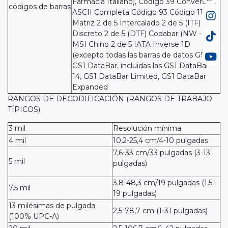
Farmacia Italiano), Código 39 Conversión
códigos de barras
ASCII Completa Código 93 Código 11
Matriz 2 de 5 Intercalado 2 de 5 (ITF)
Discreto 2 de 5 (DTF) Codabar (NW - 7)
MSI Chino 2 de 5 IATA Inverse 1D
(excepto todas las barras de datos GS1)
GS1 DataBar, incluidas las GS1 DataBar-
14, GS1 DataBar Limited, GS1 DataBar
Expanded
RANGOS DE DECODIFICACIÓN (RANGOS DE TRABAJO
TÍPICOS)
3 mil
Resolución mínima
4 mil
10,2-25,4 cm/4-10 pulgadas
7,6-33 cm/33 pulgadas (3-13
5 mil
pulgadas)
3,8-48,3 cm/19 pulgadas (1,5-
7.5 mil
19 pulgadas)
13 milésimas de pulgada
2,5-78,7 cm (1-31 pulgadas)
(100% UPC-A)