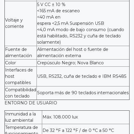
5 V CC ± 10 %
<165 mA de escaneo
<40 mA en
Voltaje y
espera <2,5 mA Suspensión USB
corriente
<4,0 mA modo de bajo consumo (cuando
está habilitado, RS232 y cuña de teclado
solamente)
Fuente de
Alimentación del host o fuente de
alimentación
alimentación externa
Color
Crepúsculo Negro; Nova Blanco
Interfaces de
host
USB, RS232, cuña de teclado e IBM RS485
compatibles
Compatibilidad
Soporta más de 90 teclados internacionales
con teclado
ENTORNO DE USUARIO
Inmunidad a la
Máx. 108.000 lux
luz ambiental
Temperatura de
De 32 °F a 122 °F / de 0 °C a 50 °C
funcionamiento.