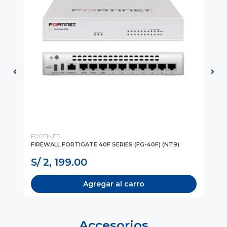
FORTINET
FO
FIREWALL FORTIGATE 40F SERIES (FG-40F) (NT9)
SW
PO
S/ 2, 199.00
S
Agregar al carro
Accesorios