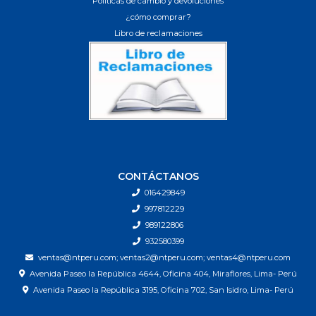
Políticas de cambio y devoluciones
¿cómo comprar?
Libro de reclamaciones
CONTÁCTANOS
016429849
997812229
989122806
932580399
ventas@ntperu.com; ventas2@ntperu.com; ventas4@ntperu.com
Avenida Paseo la República 4644, Oficina 404, Miraflores, Lima- Perú
Avenida Paseo la República 3195, Oficina 702, San Isidro, Lima- Perú