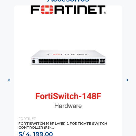
FORTINET
FO
FORTISWITCH 148F LAYER 2 FORTIGATE SWITCH
FI
CONTROLLER (FS-...
S/ 4, 199.00
S