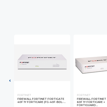
FORTINET
FORTINET
ATE
FIREWALL FORTINET FORTIGATE
FIREWALL FORTINET
ARD
40F 1Y FORTICARE (FG-40F-BDL-...
60F 1Y FORTICARE +
FORTIGUARD...