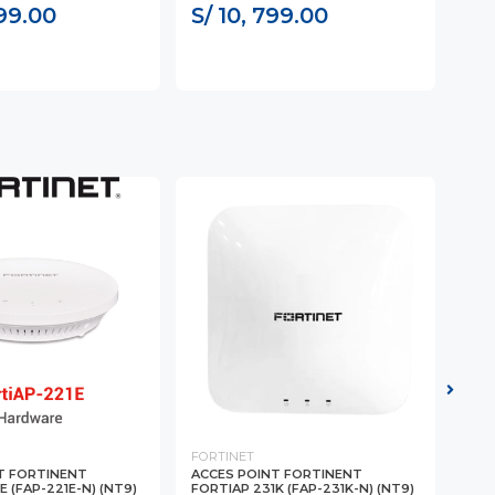
499.00
S/ 10, 799.00
S/
FORTINET
FOR
T FORTINENT
ACCES POINT FORTINENT
ACC
E (FAP-221E-N) (NT9)
FORTIAP 231K (FAP-231K-N) (NT9)
23JK