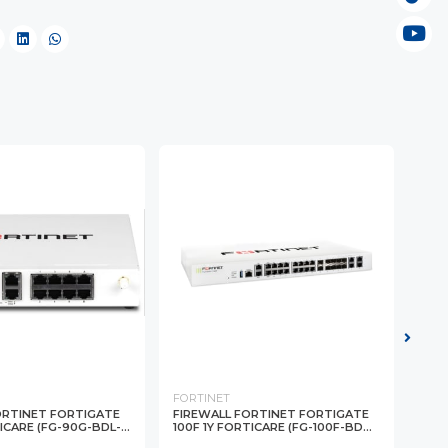
FORTINET
FOR
ORTINET FORTIGATE
FIREWALL FORTINET FORTIGATE
ACC
ICARE (FG-90G-BDL-...
100F 1Y FORTICARE (FG-100F-BD...
WIR
234F