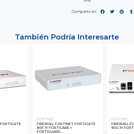
red.
Compartir en:
También Podría Interesarte
FORTINET
FORTINET
 FORTIGATE
FIREWALL FORTINET FORTIGATE
FIREWALL F
80F 1Y FORTICARE +
90G 1Y FORT
FORTIGUARD...