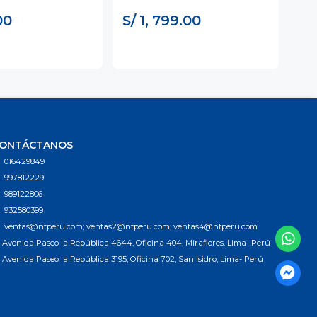
00
S/ 1, 799.00
S/
ONTÁCTANOS
016429849
997812229
989122806
932580399
ventas@ntperu.com; ventas2@ntperu.com; ventas4@ntperu.com
Avenida Paseo la República 4644, Oficina 404, Miraflores, Lima- Perú
Avenida Paseo la República 3195, Oficina 702, San Isidro, Lima- Perú