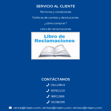
SERVICIO AL CLIENTE
Términos y condiciones
Políticas de cambio y devoluciones
¿cómo comprar?
Libro de reclamaciones
CONTÁCTANOS
016429849
997812229
989122806
932580399
ventas@ntperu.com; ventas2@ntperu.com; ventas4@ntperu.com