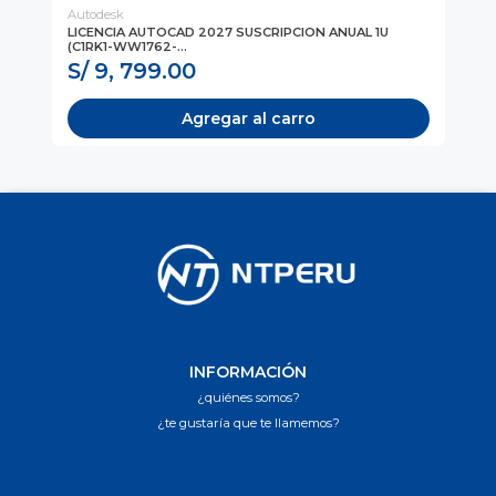
Autodesk
Au
LICENCIA AUTOCAD 2027 SUSCRIPCION ANUAL 1U
AU
(C1RK1-WW1762-...
US
S/ 9, 799.00
S
Agregar al carro
INFORMACIÓN
¿quiénes somos?
¿te gustaría que te llamemos?