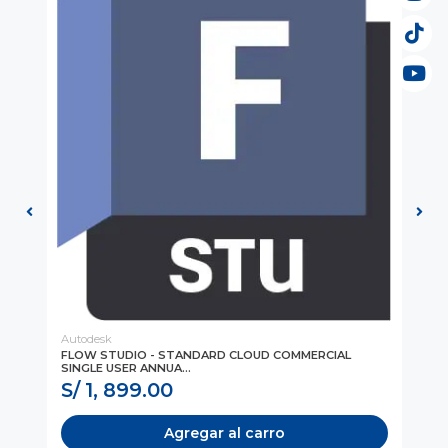
Autodesk
Au
EW
FLOW STUDIO - STANDARD CLOUD COMMERCIAL
FL
SINGLE USER ANNUA...
SIN
S/ 1, 899.00
S
Agregar al carro