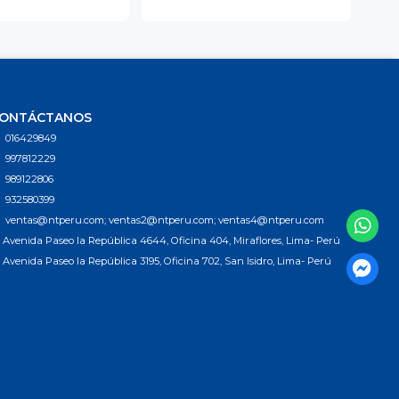
ONTÁCTANOS
016429849
997812229
989122806
932580399
ventas@ntperu.com; ventas2@ntperu.com; ventas4@ntperu.com
Avenida Paseo la República 4644, Oficina 404, Miraflores, Lima- Perú
Avenida Paseo la República 3195, Oficina 702, San Isidro, Lima- Perú