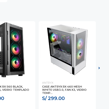
ANTRYX
ANT
 RX 560 BLACK,
CASE ANTRYX RX 460 MESH
CAS
3, VIDRIO TEMPLADO
WHITE USB3.0, FAN X3, VIDRIO
USB3
TEMP...
TEMP
00
S/ 299.00
S/