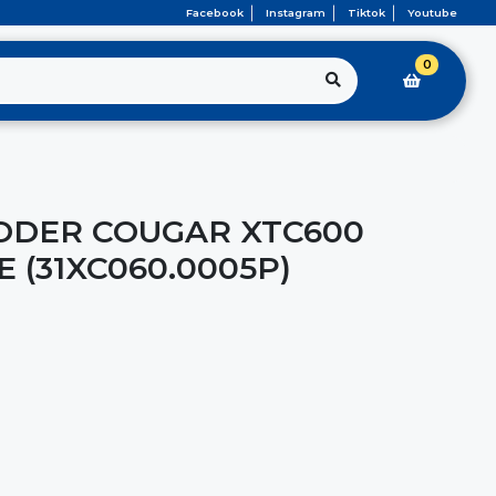
Facebook
Instagram
Tiktok
Youtube
0
ODER COUGAR XTC600
 (31XC060.0005P)