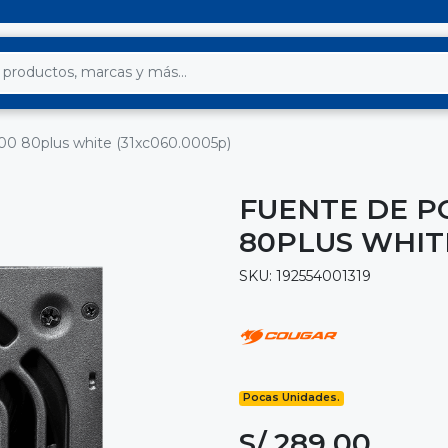
00 80plus white (31xc060.0005p)
FUENTE DE P
80PLUS WHITE
SKU: 192554001319
Pocas Unidades.
S/ 289.00