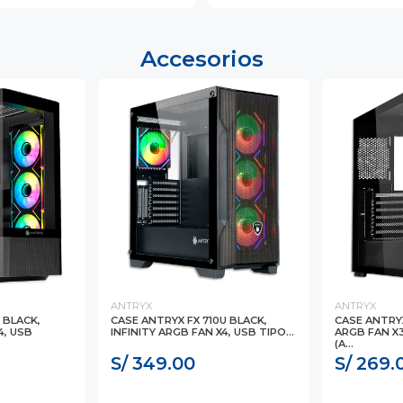
Accesorios
ANTRYX
ANTRYX
 BLACK,
CASE ANTRYX FX 710U BLACK,
CASE ANTRYX
4, USB
INFINITY ARGB FAN X4, USB TIPO...
ARGB FAN X
(A...
S/ 349.00
S/ 269.