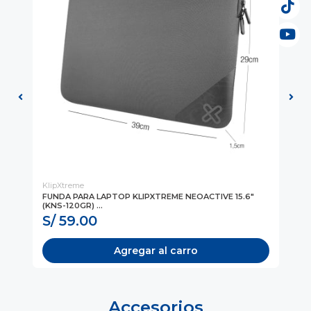
KlipXtreme
Kli
FUNDA PARA LAPTOP KLIPXTREME NEOACTIVE 15.6"
FU
(KNS-120GR) ...
S/ 59.00
S
Agregar al carro
Accesorios