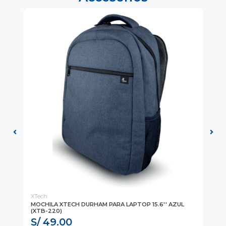
XTech
DE
TRA
MOCHILA XTECH DURHAM PARA LAPTOP 15.6'' AZUL
LA
(XTB-220)
7 2
S/ 49.00
S