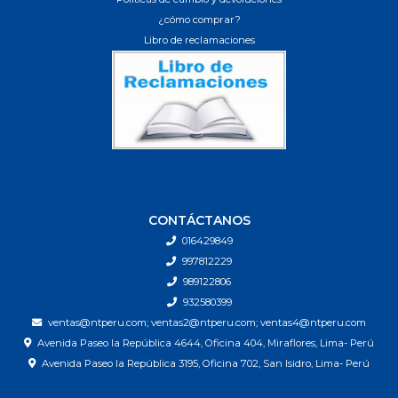
¿cómo comprar?
Libro de reclamaciones
CONTÁCTANOS
016429849
997812229
989122806
932580399
ventas@ntperu.com; ventas2@ntperu.com; ventas4@ntperu.com
Avenida Paseo la República 4644, Oficina 404, Miraflores, Lima- Perú
Avenida Paseo la República 3195, Oficina 702, San Isidro, Lima- Perú