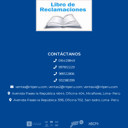
CONTÁCTANOS
016429849
997812229
989122806
932580399
ventas@ntperu.com; ventas2@ntperu.com; ventas4@ntperu.com
Avenida Paseo la República 4644, Oficina 404, Miraflores, Lima- Perú
Avenida Paseo la República 3195, Oficina 702, San Isidro, Lima- Perú