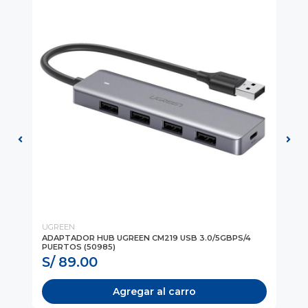
UGREEN
UG
ADAPTADOR HUB UGREEN CM219 USB 3.0/5GBPS/4
CA
PUERTOS (50985)
4K 
S/ 89.00
S
Agregar al carro