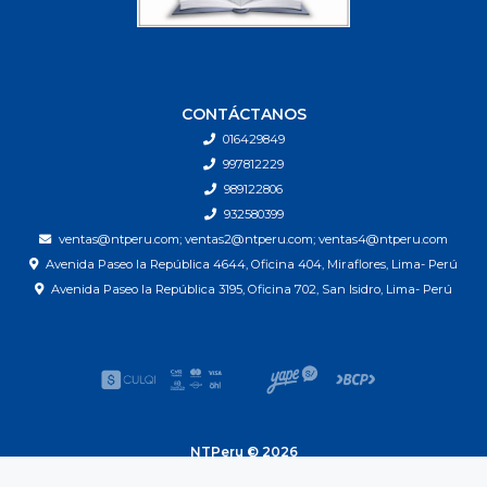
CONTÁCTANOS
016429849
997812229
989122806
932580399
ventas@ntperu.com; ventas2@ntperu.com; ventas4@ntperu.com
Avenida Paseo la República 4644, Oficina 404, Miraflores, Lima- Perú
Avenida Paseo la República 3195, Oficina 702, San Isidro, Lima- Perú
NTPeru © 2026
| Next Technology