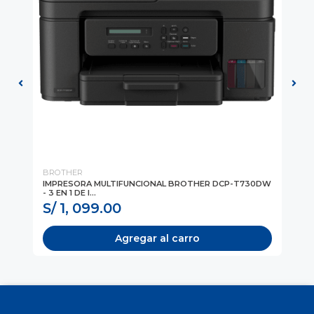
BROTHER
BR
IMPRESORA MULTIFUNCIONAL BROTHER DCP-T730DW
IM
- 3 EN 1 DE I...
- 4
S/ 1, 099.00
S/
Agregar al carro