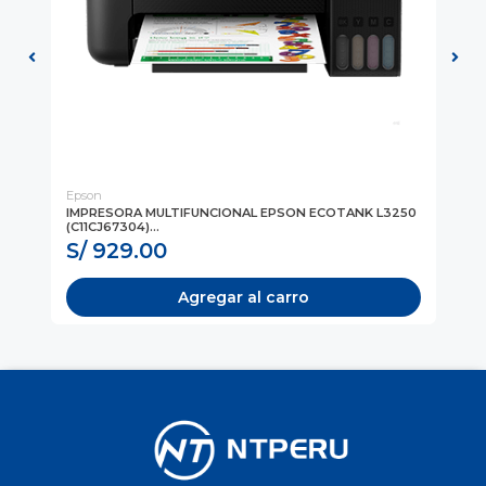
Epson
Ep
)
IMPRESORA MULTIFUNCIONAL EPSON ECOTANK L3250
IM
(C11CJ67304)...
(C
S/ 929.00
S
Agregar al carro