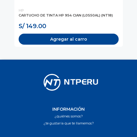
HP
HP
)
CARTUCHO DE TINTA HP 954 CIAN (L0S50AL) (NT18)
TO
(C
S/ 149.00
S
Agregar al carro
INFORMACIÓN
¿quiénes somos?
¿te gustaría que te llamemos?