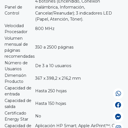
4 botones (Encendido, Conexión
Panel de
inalámbrica, Información,
Control
Cancelar/Reanudar); 3 indicadores LED
(Papel, Atención, Tóner).
Velocidad
800 MHz
Procesador
Volumen
mensual de
350 a 2500 páginas
páginas
recomendadas
Número de
De 3 a 10 usuarios
Usuarios
Dimensión
367 x 398,2 x 216,2 mm
Producto
Capacidad de
Hasta 250 hojas
entrada
Capacidad de
Hasta 150 hojas
salida
Certificado
No
Energy Star
Capacidad de
Aplicación HP Smart; Apple AirPrint™; Con