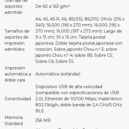
Gramaje de
soportes
De 60 a 163 g/m²
admitido
A4, A5, A5-R, A6, B5(JIS); B6(JIS); Oficio (216 x
340); 16.000 (195 x 270 mm); 16.000 (195 x
Tamaños de
270 mm); 16.000 (197 x 273 mm); Largo de
soportes de
9 x 13 cm; 10 x 15 cm; Tarjeta postal
impresión
japonesa; Doble tarjeta postal japonesa con
admitidos
rotación; Sobre japonés Chou n.º 3; sobre
japonés Chou n.º 4; sobre B5; Sobre C5;
Sobre C6; Sobre DL
Impresión
automática a
Automática (estándar)
doble cara
Dispositivo USB de alta velocidad
(compatible con especificaciones de USB
Conectividad
2.0); Ethernet de 10/100 Mbps; Inalámbrico
802.11b/g/n, doble banda de 2,4 GHz/5 GHz;
BLE.
Memoria
256 MB
Standard