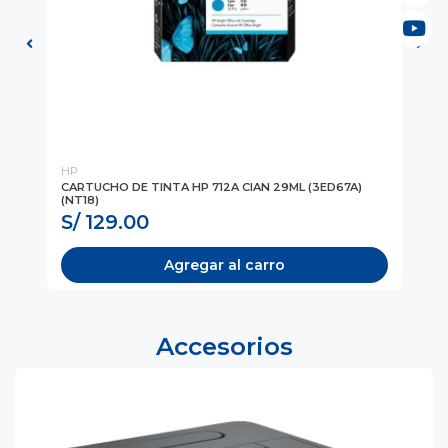
HP
HP
CARTUCHO DE TINTA HP 712A CIAN 29ML (3ED67A)
CA
(NT18)
(N
S/ 129.00
S
Agregar al carro
Accesorios