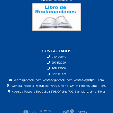
CONTÁCTANOS
016429849
997812229
989122806
932580399
ventas@ntperu.com; ventas2@ntperu.com; ventas4@ntperu.com
Avenida Paseo la República 4644, Oficina 404, Miraflores, Lima- Perú
Avenida Paseo la República 3195, Oficina 702, San Isidro, Lima- Perú