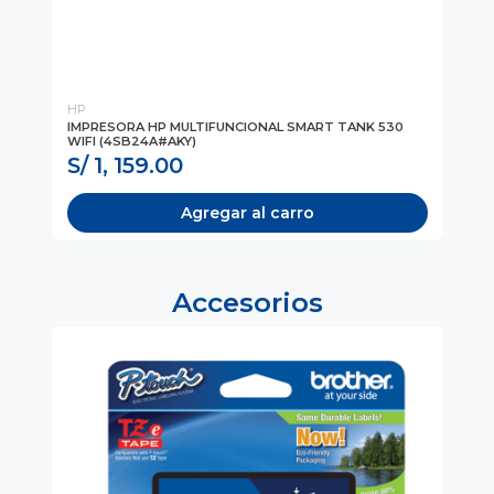
HP
HP
0DW
IMPRESORA HP MULTIFUNCIONAL SMART TANK 530
IM
WIFI (4SB24A#AKY)
TA
S/ 1, 159.00
S
Agregar al carro
Accesorios