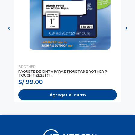
BROTHER
BR
PAQUETE DE CINTA PARA ETIQUETAS BROTHER P-
IM
TOUCH TZE251 (T...
L2
S/ 99.00
S/
Agregar al carro