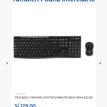
Logitech
Log
TECLADO Y MOUSE LOGITECH MK270 (920-004432) ES
KI
00
S/ 129.00
S