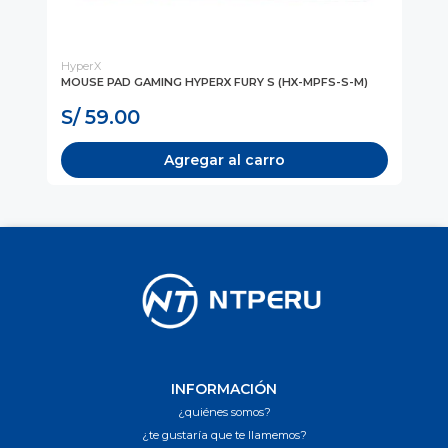
HyperX
Hy
MOUSE PAD GAMING HYPERX FURY S (HX-MPFS-S-M)
MO
MP
S/ 59.00
S
Agregar al carro
INFORMACIÓN
¿quiénes somos?
¿te gustaría que te llamemos?