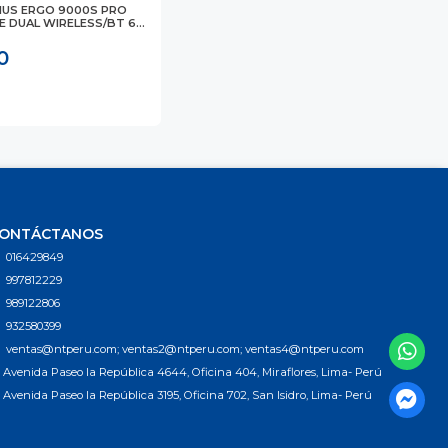
IUS ERGO 9000S PRO
 DUAL WIRELESS/BT 6...
0
ONTÁCTANOS
016429849
997812229
989122806
932580399
ventas@ntperu.com; ventas2@ntperu.com; ventas4@ntperu.com
Avenida Paseo la República 4644, Oficina 404, Miraflores, Lima- Perú
Avenida Paseo la República 3195, Oficina 702, San Isidro, Lima- Perú