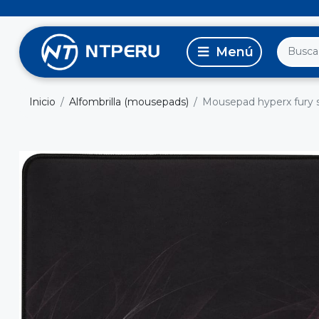
Inicio
Alfombrilla (mousepads)
Mousepad hyperx fury s