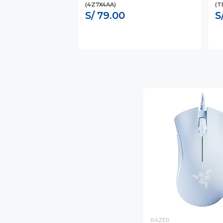
(4Z7X4AA)
(T
S/ 79.00
S
RAZER