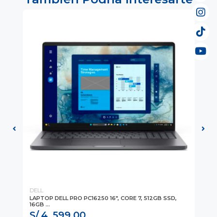
DELL
DE
LAPTOP DELL PRO PC16250 16", CORE 7, 512GB SSD,
LA
16GB ...
16G
S/ 4, 599.00
S