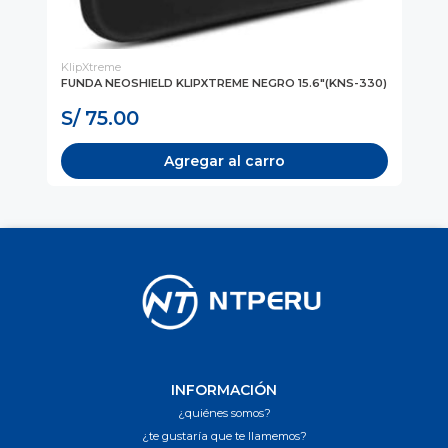
KlipXtreme
Kli
FUNDA NEOSHIELD KLIPXTREME NEGRO 15.6"(KNS-330)
FU
(K
S/ 75.00
S
Agregar al carro
INFORMACIÓN
¿quiénes somos?
¿te gustaría que te llamemos?