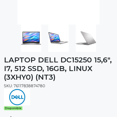
LAPTOP DELL DC15250 15,6",
I7, 512 SSD, 16GB, LINUX
(3XHY0) (NT3)
SKU: 76117838874780
Disponible