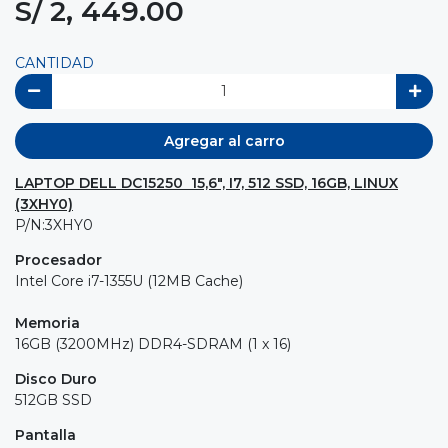
S/ 2, 449.00
CANTIDAD
Agregar al carro
LAPTOP DELL DC15250 15,6", I7, 512 SSD, 16GB, LINUX
(3XHY0)
P/N:3XHY0
Procesador
Intel Core i7-1355U (12MB Cache)
Memoria
16GB (3200MHz) DDR4-SDRAM (1 x 16)
Disco Duro
512GB SSD
Pantalla