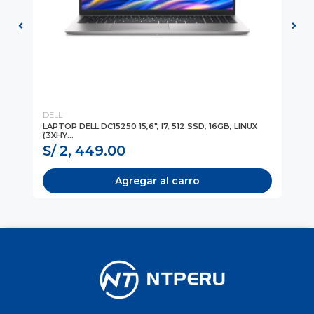
DELL
DE
LAPTOP DELL DC15250 15,6", I7, 512 SSD, 16GB, LINUX
LA
(3XHY...
WIN
S/ 2, 449.00
S
Agregar al carro