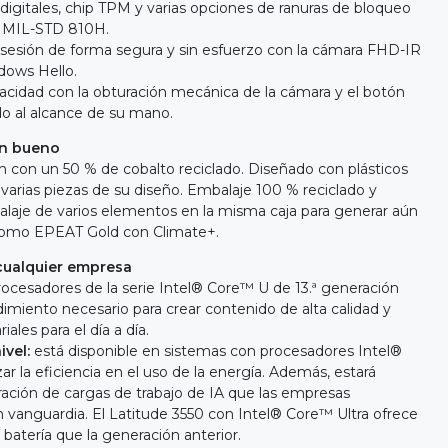
digitales, chip TPM y varias opciones de ranuras de bloqueo
s MIL-STD 810H.
 sesión de forma segura y sin esfuerzo con la cámara FHD-IR
dows Hello.
vacidad con la obturación mecánica de la cámara y el botón
odo al alcance de su mano.
an bueno
an con un 50 % de cobalto reciclado. Diseñado con plásticos
 varias piezas de su diseño. Embalaje 100 % reciclado y
laje de varios elementos en la misma caja para generar aún
como EPEAT Gold con Climate+.
cualquier empresa
rocesadores de la serie Intel® Core™ U de 13.ª generación
dimiento necesario para crear contenido de alta calidad y
ales para el día a día.
ivel:
está disponible en sistemas con procesadores Intel®
r la eficiencia en el uso de la energía. Además, estará
ación de cargas de trabajo de IA que las empresas
vanguardia. El Latitude 3550 con Intel® Core™ Ultra ofrece
batería que la generación anterior.