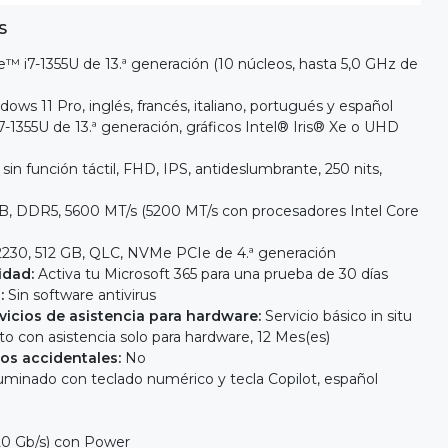
S
™ i7-1355U de 13.ª generación (10 núcleos, hasta 5,0 GHz de
ows 11 Pro, inglés, francés, italiano, portugués y español
7-1355U de 13.ª generación, gráficos Intel® Iris® Xe o UHD
, sin función táctil, FHD, IPS, antideslumbrante, 250 nits,
GB, DDR5, 5600 MT/s (5200 MT/s con procesadores Intel Core
230, 512 GB, QLC, NVMe PCIe de 4.ª generación
idad:
Activa tu Microsoft 365 para una prueba de 30 días
:
Sin software antivirus
vicios de asistencia para hardware:
Servicio básico in situ
to con asistencia solo para hardware, 12 Mes(es)
os accidentales:
No
luminado con teclado numérico y tecla Copilot, español
20 Gb/s) con Power