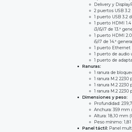
Delivery y Displa
2 puertos USB 3.2 
1 puerto USB 3.2 d
1 puerto HDMI 1.4
i3/i5/i7 de 13.ª gen
1 puerto HDMI 2.0
i5/i7 de 14.ª gener
1 puerto Ethernet 
1 puerto de audio 
1 puerto de adapta
Ranuras:
1 ranura de bloqu
1 ranura M.2 2230 
1 ranura M.2 2230
1 ranura M.2 2230
Dimensiones y peso:
Profundidad: 239,
Anchura: 359 mm (
Altura: 18,10 mm (
Peso mínimo: 1,81 k
Panel táctil:
Panel multi