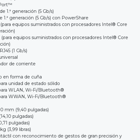
yPort™
de 1.ª generación (5 Gb/s)
e 1.ª generación (5 Gb/s) con PowerShare
 (para equipos suministrados con procesadores Intel® Core
eración)
 (para equipos suministrados con procesadores Intel® Core
ación)
RJ45 (1 Gb/s)
universal
dor de corriente
eo en forma de cuña
para unidad de estado sólido
 para WLAN, Wi-Fi/Bluetooth®
 para WWAN, Wi-Fi/Bluetooth®
70 mm (9,40 pulgadas)
14,10 pulgadas)
0,71 pulgadas)
g (3,99 libras)
táctil con reconocimiento de gestos de gran precisión y