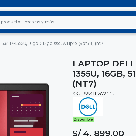
15.6" i7-1355u, 16gb, 512gb ssd, w11pro (9df38) (nt7)
LAPTOP DELL L
1355U, 16GB, 
(NT7)
SKU: 884116472445
Disponible
S/ 4, 899.00