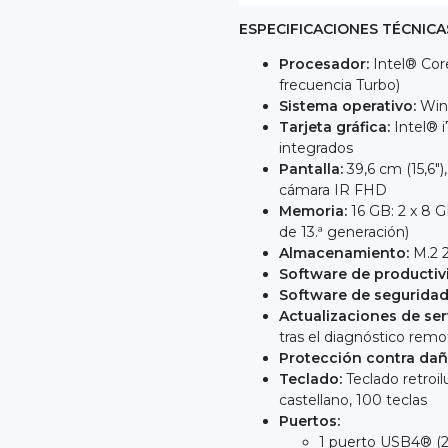
ESPECIFICACIONES TÉCNICA
Procesador:
Intel® Core
frecuencia Turbo)
Sistema operativo:
Wind
Tarjeta gráfica:
Intel® i
integrados
Pantalla:
39,6 cm (15,6")
cámara IR FHD
Memoria:
16 GB: 2 x 8 
de 13.ª generación)
Almacenamiento:
M.2 2
Software de productiv
Software de seguridad
Actualizaciones de ser
tras el diagnóstico remo
Protección contra dañ
Teclado:
Teclado retroi
castellano, 100 teclas
Puertos:
1 puerto USB4® (