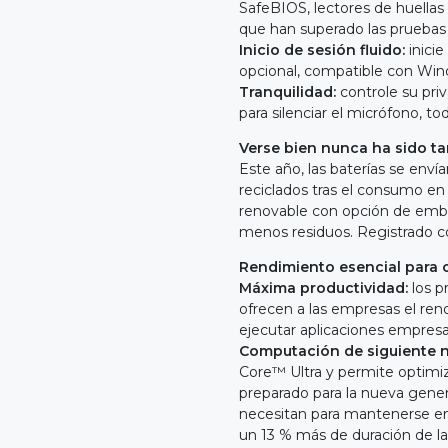
SafeBIOS, lectores de huellas 
que han superado las prueba
Inicio de sesión fluido:
inicie
opcional, compatible con Win
Tranquilidad:
controle su pri
para silenciar el micrófono, t
Verse bien nunca ha sido t
Este año, las baterías se enví
reciclados tras el consumo en
renovable con opción de emba
menos residuos. Registrado 
Rendimiento esencial para 
Máxima productividad:
los p
ofrecen a las empresas el ren
ejecutar aplicaciones empresari
Computación de siguiente n
Core™ Ultra y permite optimiza
preparado para la nueva gener
necesitan para mantenerse en 
un 13 % más de duración de la 