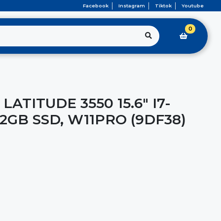
Facebook
Instagram
Tiktok
Youtube
0
ATITUDE 3550 15.6" I7-
512GB SSD, W11PRO (9DF38)