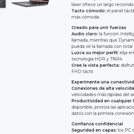
láser ofrece un largo recorri
Tacto cómodo:
el panel tácti
más cómoda.
Creado para unir fuerzas
Audio claro:
la función Intell
llamada, mientras que Dynami
pueda oír la llamada con total
Luzca su mejor perfil:
elija e
tecnología HDR y TNR4.
Cree la vista perfecta:
disfru
FHD táctil.
Experimente una conectivida
Conexiones de alta velocid
velocidades más rápidas del s
Productividad en cualquier 
disponible, prioriza las aplic
datos con la primera conexión
Confianza confidencial
Seguridad en capas:
los PC c