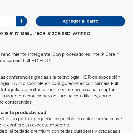
Agregar al carro
15.6" I7-1355U, 16GB, 512GB SSD, W11PRO
n rendimiento inteligente. Con procesadores Intel® Core™
s de cámara Full HD HDR.
a
as conferencias gracias a la tecnología HDR de exposición
logía HDR, disponible en configuraciones con cámara Full
as fotografías simultáneamente y las combina para capturar
la imagen en condiciones de iluminación difíciles, como
de conferencias.
iar la productividad
50 es un portátil pequeño, disponible en color carbón suave
e le confiere un aspecto moderno.
dad:
el teclado premium con teclas duraderas y grabadas a