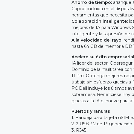
Ahorro de tiempo:
arranque s
Copilot incluida en el disposit
herramientas que necesita par
Colaboración inteligente:
lo
mejoras de IA para Windows S
inteligente y la supresión de r
A la velocidad del rayo:
rendi
hasta 64 GB de memoria DDR5
Acelere su éxito empresaria
IA líder del sector. Cibersegu
Dominio de la multitarea con 
11 Pro. Obtenga mejores respu
trabajo sin esfuerzo gracias 
PC Dell incluye los últimos 
sobremesa. Benefíciese hoy de 
gracias a la IA e innove para a
Puertos y ranuras
1. Bandeja para tarjeta uSIM e
2. 2 USB 3.2 de 1.ª generación
3. RJ45