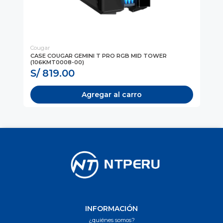
Cougar
Co
SS
CASE COUGAR GEMINI T PRO RGB MID TOWER
CA
(106KMT0008-00)
(3
S/ 819.00
S
Agregar al carro
INFORMACIÓN
¿quiénes somos?