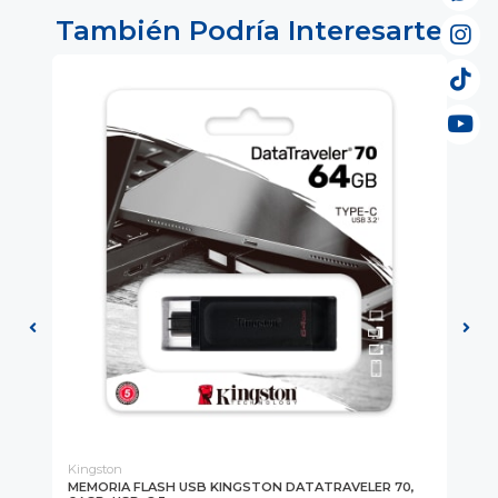
También Podría Interesarte
Kingston
Kin
MEMORIA FLASH USB KINGSTON DATATRAVELER 70,
ME