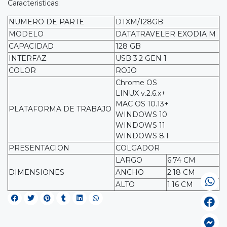
Caracteristicas:
NUMERO DE PARTE
DTXM/128GB
MODELO
DATATRAVELER EXODIA M
CAPACIDAD
128 GB
INTERFAZ
USB 3.2 GEN 1
COLOR
ROJO
Chrome OS
LINUX v.2.6.x+
MAC OS 10.13+
PLATAFORMA DE TRABAJO
WINDOWS 10
WINDOWS 11
WINDOWS 8.1
PRESENTACION
COLGADOR
LARGO
6.74 CM
DIMENSIONES
ANCHO
2.18 CM
ALTO
1.16 CM