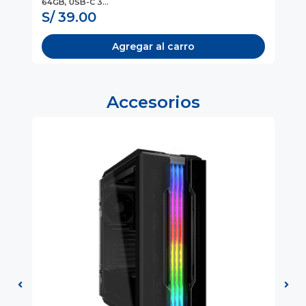
64GB, USB-C 3...
64
S/ 39.00
S
Agregar al carro
Accesorios