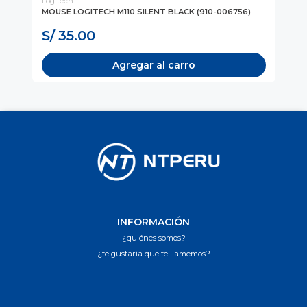
Logitech
TA
AL
MOUSE LOGITECH M110 SILENT BLACK (910-006756)
MO
MU
S/ 35.00
S
Agregar al carro
INFORMACIÓN
¿quiénes somos?
¿te gustaría que te llamemos?