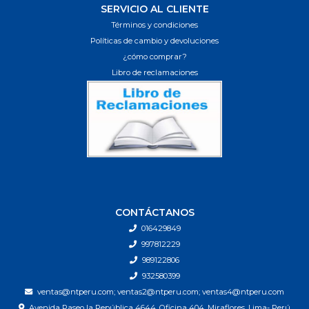
SERVICIO AL CLIENTE
Términos y condiciones
Políticas de cambio y devoluciones
¿cómo comprar?
Libro de reclamaciones
CONTÁCTANOS
016429849
997812229
989122806
932580399
ventas@ntperu.com; ventas2@ntperu.com; ventas4@ntperu.com
Avenida Paseo la República 4644, Oficina 404, Miraflores, Lima- Perú