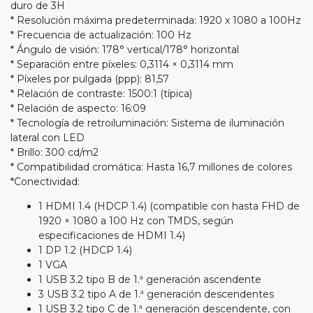
duro de 3H
* Resolución máxima predeterminada: 1920 x 1080 a 100Hz
* Frecuencia de actualización: 100 Hz
* Ángulo de visión: 178° vertical/178° horizontal
* Separación entre píxeles: 0,3114 × 0,3114 mm
* Píxeles por pulgada (ppp): 81,57
* Relación de contraste: 1500:1 (típica)
* Relación de aspecto: 16:09
* Tecnología de retroiluminación: Sistema de iluminación
lateral con LED
* Brillo: 300 cd/m2
* Compatibilidad cromática: Hasta 16,7 millones de colores
*Conectividad:
1 HDMI 1.4 (HDCP 1.4) (compatible con hasta FHD de
1920 × 1080 a 100 Hz con TMDS, según
especificaciones de HDMI 1.4)
1 DP 1.2 (HDCP 1.4)
1 VGA
1 USB 3.2 tipo B de 1.ª generación ascendente
3 USB 3.2 tipo A de 1.ª generación descendentes
1 USB 3.2 tipo C de 1.ª generación descendente, con