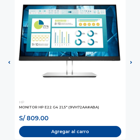
HP
HP
-
MONITOR HP E22 G4 21,5" (9VH72AA#ABA)
MO
(1
S/ 809.00
S
Agregar al carro