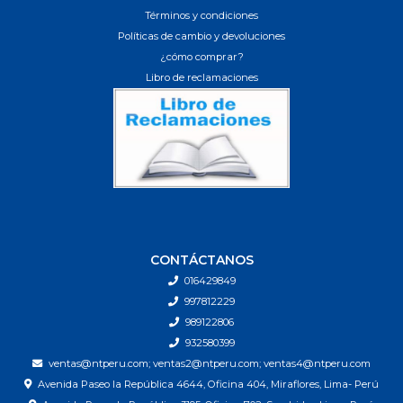
Términos y condiciones
Políticas de cambio y devoluciones
¿cómo comprar?
Libro de reclamaciones
CONTÁCTANOS
016429849
997812229
989122806
932580399
ventas@ntperu.com; ventas2@ntperu.com; ventas4@ntperu.com
Avenida Paseo la República 4644, Oficina 404, Miraflores, Lima- Perú