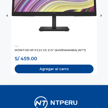
HP
Sa
MONITOR HP P22V G5 21.5" (64V81AA#ABA) (NT7)
MO
22
S/ 459.00
S
Agregar al carro