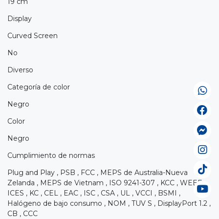
19 cm
Display
Curved Screen
No
Diverso
Categoría de color
Negro
Color
Negro
Cumplimiento de normas
Plug and Play , PSB , FCC , MEPS de Australia-Nueva
Zelanda , MEPS de Vietnam , ISO 9241-307 , KCC , WEEE ,
ICES , KC , CEL , EAC , ISC , CSA , UL , VCCI , BSMI ,
Halógeno de bajo consumo , NOM , TUV S , DisplayPort 1.2 ,
CB , CCC