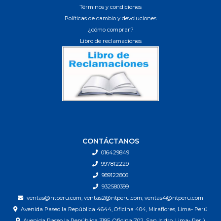
Términos y condiciones
Políticas de cambio y devoluciones
¿cómo comprar?
Libro de reclamaciones
CONTÁCTANOS
016429849
997812229
989122806
932580399
ventas@ntperu.com; ventas2@ntperu.com; ventas4@ntperu.com
Avenida Paseo la República 4644, Oficina 404, Miraflores, Lima- Perú
Avenida Paseo la República 3195, Oficina 702, San Isidro, Lima- Perú