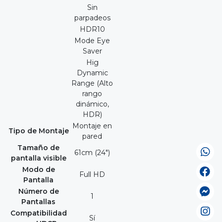
Sin
parpadeos
HDR10
Mode Eye
Saver
Hig
Dynamic
Range (Alto
rango
dinámico,
HDR)
Montaje en
Tipo de Montaje
pared
Tamaño de
61cm (24")
pantalla visible
Modo de
Full HD
Pantalla
Número de
1
Pantallas
Compatibilidad
Sí