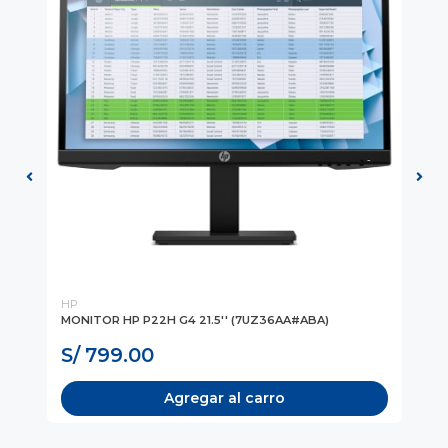
HP
HP
FHD
MONITOR HP P22H G4 21.5'' (7UZ36AA#ABA)
MO
S/ 799.00
S
Agregar al carro