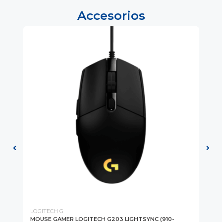
Accesorios
LOGITECH G
LO
MOUSE GAMER LOGITECH G203 LIGHTSYNC (910-
MO