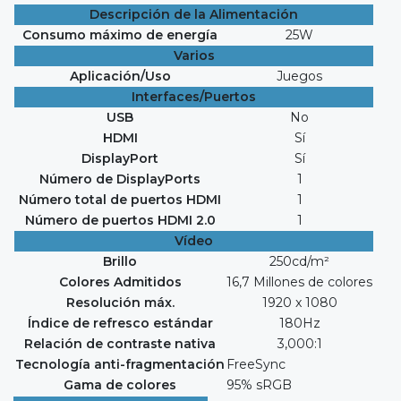
Descripción de la Alimentación
Consumo máximo de energía
25W
Varios
Aplicación/Uso
Juegos
Interfaces/Puertos
USB
No
HDMI
Sí
DisplayPort
Sí
Número de DisplayPorts
1
Número total de puertos HDMI
1
Número de puertos HDMI 2.0
1
Vídeo
Brillo
250cd/m²
Colores Admitidos
16,7 Millones de colores
Resolución máx.
1920 x 1080
Índice de refresco estándar
180Hz
Relación de contraste nativa
3,000:1
Tecnología anti-fragmentación
FreeSync
Gama de colores
95% sRGB