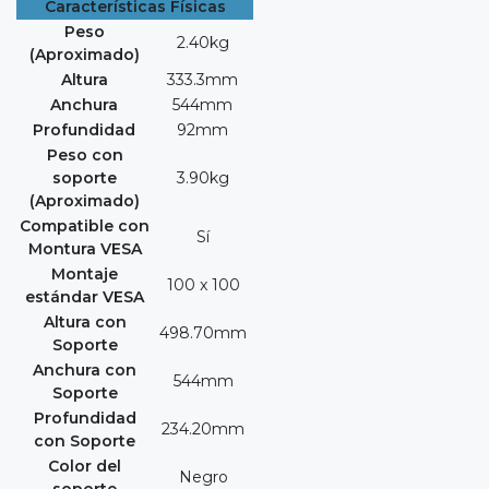
Características Físicas
Peso
2.40kg
(Aproximado)
Altura
333.3mm
Anchura
544mm
Profundidad
92mm
Peso con
soporte
3.90kg
(Aproximado)
Compatible con
Sí
Montura VESA
Montaje
100 x 100
estándar VESA
Altura con
498.70mm
Soporte
Anchura con
544mm
Soporte
Profundidad
234.20mm
con Soporte
Color del
Negro
soporte