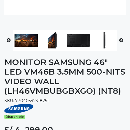
MONITOR SAMSUNG 46"
LED VM46B 3.5MM 500-NITS
VIDEO WALL
(LH46VMBUBGBXGO) (NT8)
SKU: 77040542318251
Disponible
S/ 4, 299.00