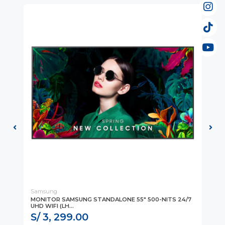
Samsung
Sa
Q,
MONITOR SAMSUNG STANDALONE 55" 500-NITS 24/7
MO
UHD WIFI (LH...
UHD
S/ 3, 299.00
S