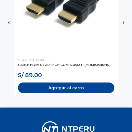
STARTECH.COM
AN
O-
CABLE HDMI STARTECH.COM 3.05MT. (HDMIMM10HS)
CA
USB
S/ 89.00
S
Agregar al carro