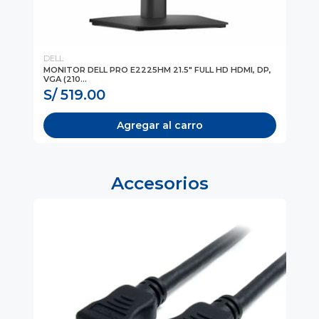
DELL
LG
/7
MONITOR DELL PRO E2225HM 21.5" FULL HD HDMI, DP,
MO
VGA (210...
WQ
S/ 519.00
S/
Agregar al carro
Accesorios