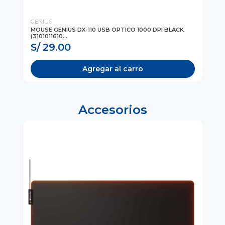
GENIUS
GE
6-
MOUSE GENIUS DX-110 USB OPTICO 1000 DPI BLACK
MO
(3101011610...
(31
S/ 29.00
S
Agregar al carro
Accesorios