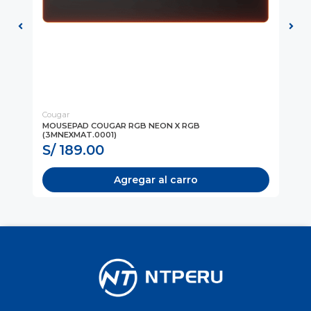
Cougar
Cor
1)
MOUSEPAD COUGAR RGB NEON X RGB
MO
(3MNEXMAT.0001)
S/ 189.00
S
Agregar al carro