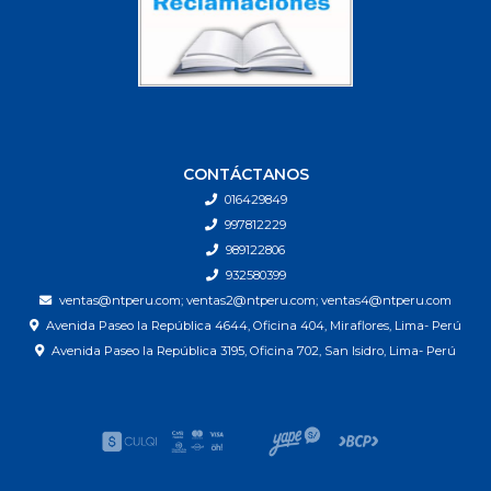
CONTÁCTANOS
016429849
997812229
989122806
932580399
ventas@ntperu.com; ventas2@ntperu.com; ventas4@ntperu.com
Avenida Paseo la República 4644, Oficina 404, Miraflores, Lima- Perú
Avenida Paseo la República 3195, Oficina 702, San Isidro, Lima- Perú