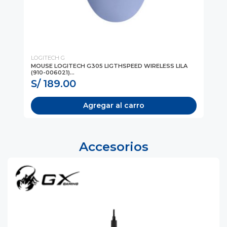
LOGITECH G
Log
MOUSE LOGITECH G305 LIGTHSPEED WIRELESS LILA
MO
(910-006021)...
BL
S/ 189.00
S
Agregar al carro
Accesorios