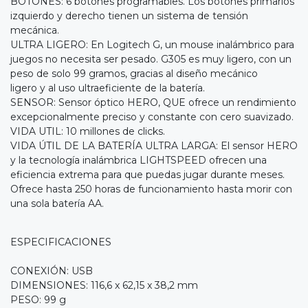
BOTONES: 6 botones programables. Los botones primarios
izquierdo y derecho tienen un sistema de tensión
mecánica.
ULTRA LIGERO: En Logitech G, un mouse inalámbrico para
juegos no necesita ser pesado. G305 es muy ligero, con un
peso de solo 99 gramos, gracias al diseño mecánico
ligero y al uso ultraeficiente de la batería.
SENSOR: Sensor óptico HERO, QUE ofrece un rendimiento
excepcionalmente preciso y constante con cero suavizado.
VIDA UTIL: 10 millones de clicks.
VIDA ÚTIL DE LA BATERÍA ULTRA LARGA: El sensor HERO
y la tecnología inalámbrica LIGHTSPEED ofrecen una
eficiencia extrema para que puedas jugar durante meses.
Ofrece hasta 250 horas de funcionamiento hasta morir con
una sola batería AA.
ESPECIFICACIONES
CONEXIÓN: USB
DIMENSIONES: 116,6 x 62,15 x 38,2 mm
PESO: 99 g