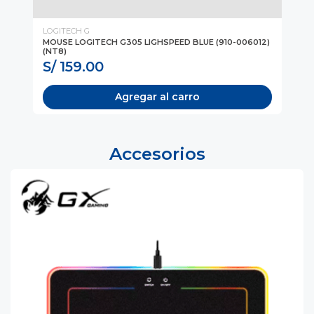
LOGITECH G
LO
MOUSE LOGITECH G305 LIGHSPEED BLUE (910-006012)
MO
(NT8)
WIR
S/ 159.00
S
Agregar al carro
Accesorios