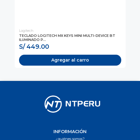
Logitech
Log
TECLADO LOGITECH MX KEYS MINI MULTI-DEVICE BT
MO
ILUMINADO P...
LEF
S/ 449.00
S/
Agregar al carro
INFORMACIÓN
¿quiénes somos?