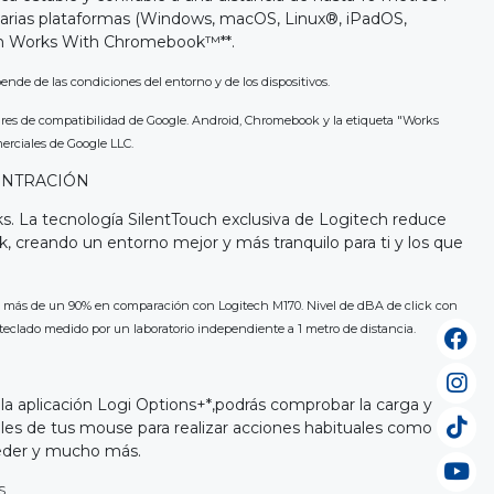
arias plataformas (Windows, macOS, Linux®, iPadOS,
ión Works With Chromebook™**.
ende de las condiciones del entorno y de los dispositivos.
ares de compatibilidad de Google. Android, Chromebook y la etiqueta "Works
rciales de Google LLC.
ENTRACIÓN
ks. La tecnología SilentTouch exclusiva de Logitech reduce
k, creando un entorno mejor y más tranquilo para ti y los que
 en más de un 90% en comparación con Logitech M170. Nivel de dBA de click con
 teclado medido por un laboratorio independiente a 1 metro de distancia.
a aplicación Logi Options+*,podrás comprobar la carga y
rales de tus mouse para realizar acciones habituales como
ceder y mucho más.
S