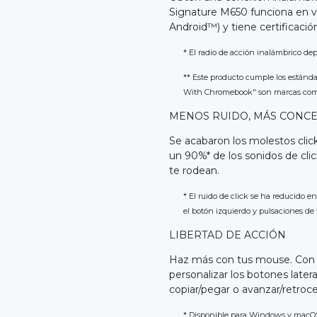
Signature M650 funciona en v
Android™) y tiene certificac
* El radio de acción inalámbrico dep
** Este producto cumple los estánd
With Chromebook" son marcas come
MENOS RUIDO, MÁS CONC
Se acabaron los molestos clic
un 90%* de los sonidos de clic
te rodean.
* El ruido de click se ha reducido
el botón izquierdo y pulsaciones de
LIBERTAD DE ACCIÓN
Haz más con tus mouse. Con l
personalizar los botones late
copiar/pegar o avanzar/retro
* Disponible para Windows y macO