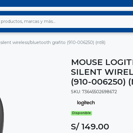
ilent wireless/bluetooth grafito (910-006250) (nt8)
MOUSE LOGIT
SILENT WIRE
(910-006250) 
SKU: 73645502698672
Disponible
S/ 149.00