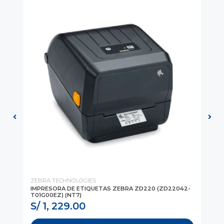
ZEBRA TECHNOLOGIES
ZE
IMPRESORA DE ETIQUETAS ZEBRA ZD220 (ZD22042-
IM
T01G00EZ) (NT7)
TR
S/ 1, 229.00
S