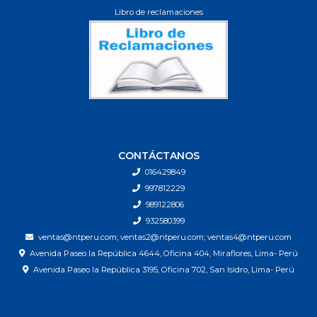
Libro de reclamaciones
CONTÁCTANOS
016429849
997812229
989122806
932580399
ventas@ntperu.com; ventas2@ntperu.com; ventas4@ntperu.com
Avenida Paseo la República 4644, Oficina 404, Miraflores, Lima- Perú
Avenida Paseo la República 3195, Oficina 702, San Isidro, Lima- Perú