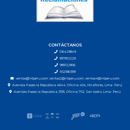
CONTÁCTANOS
016429849
997812229
989122806
932580399
ventas@ntperu.com; ventas2@ntperu.com; ventas4@ntperu.com
Avenida Paseo la República 4644, Oficina 404, Miraflores, Lima- Perú
Avenida Paseo la República 3195, Oficina 702, San Isidro, Lima- Perú