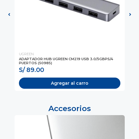
UGREEN
Log
,
ADAPTADOR HUB UGREEN CM219 USB 3.0/5GBPS/4
PR
PUERTOS (50985)
00
S/ 89.00
S
Agregar al carro
Accesorios