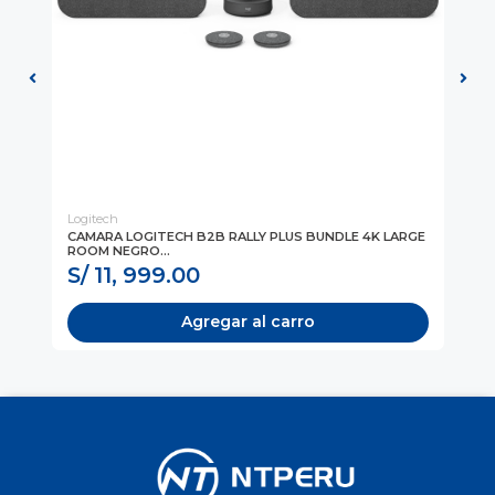
Logitech
Sa
CAMARA LOGITECH B2B RALLY PLUS BUNDLE 4K LARGE
PA
ROOM NEGRO...
ENE
S/ 11, 999.00
S
Agregar al carro