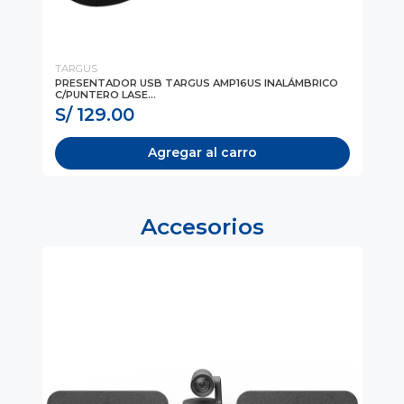
TARGUS
TA
,
PRESENTADOR USB TARGUS AMP16US INALÁMBRICO
PR
C/PUNTERO LASE...
WI
S/ 129.00
S
Agregar al carro
Accesorios