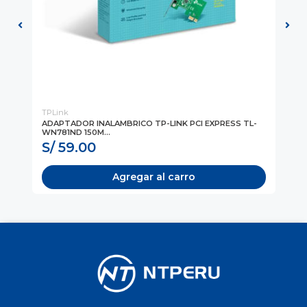
TPLink
DL
ADAPTADOR INALAMBRICO TP-LINK PCI EXPRESS TL-
RE
WN781ND 150M...
S/ 59.00
S
Agregar al carro