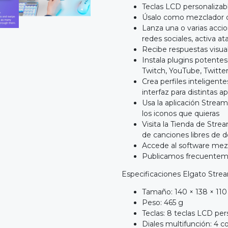
Teclas LCD personalizable
Úsalo como mezclador de
Lanza una o varias accion
redes sociales, activa 
Recibe respuestas visua
Instala plugins potente
Twitch, YouTube, Twitte
Crea perfiles inteligen
interfaz para distintas a
Usa la aplicación Stream
los iconos que quieras
Visita la Tienda de Stre
de canciones libres de
Accede al software mez
Publicamos frecuenteme
Especificaciones Elgato Stre
Tamaño: 140 × 138 × 1
Peso: 465 g
Teclas: 8 teclas LCD per
Diales multifunción: 4 c