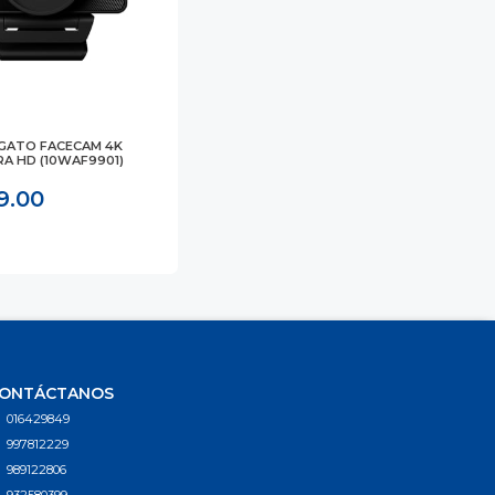
 GATO FACECAM 4K
A HD (10WAF9901)
99.00
ONTÁCTANOS
016429849
997812229
989122806