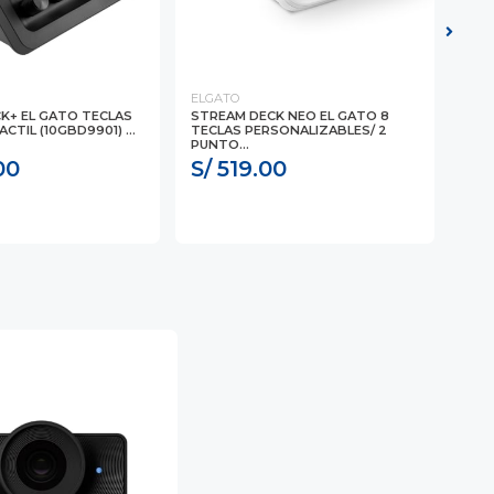
ELGATO
ELG
K+ EL GATO TECLAS
STREAM DECK NEO EL GATO 8
STR
CTIL (10GBD9901) ...
TECLAS PERSONALIZABLES/ 2
PER
PUNTO...
EDIT
00
S/ 519.00
S/