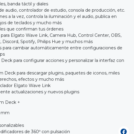
s, banda táctil y diales
 audio, controlador de estudio, consola de producción, etc.
es a la vez, controla la iluminación y el audio, publica en
atajos de teclados y mucho más
les que confirman tus órdenes
s para Elgato Wave Link, Camera Hub, Control Center, OBS,
r, Discord, Spotify, Philips Hue y muchos más
tes para cambiar automáticamente entre configuraciones de
pps
 Deck para configurar acciones y personalizar la interfaz con
am Deck para descargar plugins, paquetes de iconos, miles
 derechos, efectos y mucho más
clador Elgato Wave Link
nte actualizaciones y nuevos plugins
am Deck +
10 mm
sonalizables
odificadores de 360º con pulsación