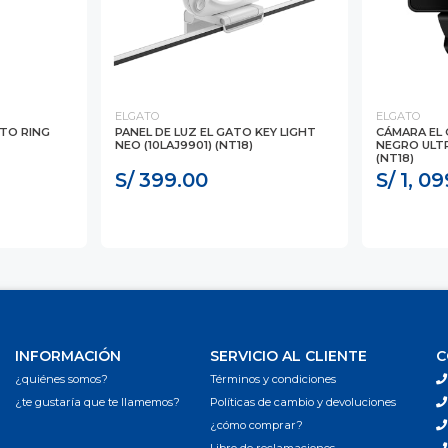
ELGATO
ELGATO
ATO RING
PANEL DE LUZ EL GATO KEY LIGHT
CÁMARA EL
NEO (10LAJ9901) (NT18)
NEGRO ULTR
(NT18)
S/ 399.00
S/ 1, 0
INFORMACIÓN
SERVICIO AL CLIENTE
C
¿quiénes somos?
Términos y condiciones
¿te gustaría que te llamemos?
Políticas de cambio y devoluciones
¿cómo comprar?