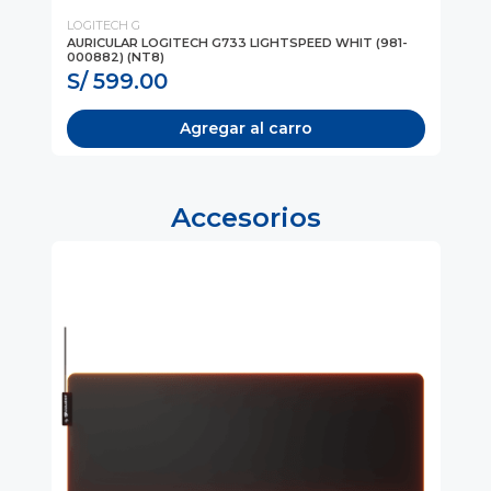
LOGITECH G
LO
AURICULAR LOGITECH G733 LIGHTSPEED WHIT (981-
AU
000882) (NT8)
G7
S/ 599.00
S
Agregar al carro
Accesorios