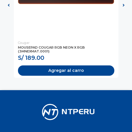
Cougar
Hy
ACK
MOUSEPAD COUGAR RGB NEON X RGB
MO
(3MNEXMAT.0001)
MP
S/ 189.00
S
Agregar al carro