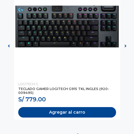
LOGITECH G
LO
20-
TECLADO GAMER LOGITECH G915 TKL INGLES (920-
TE
009495)
00
S/ 779.00
S
Agregar al carro